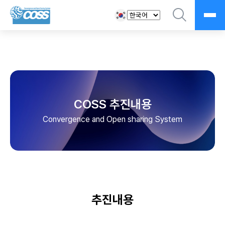
COSS 추진내용
Convergence and Open sharing System
추진내용