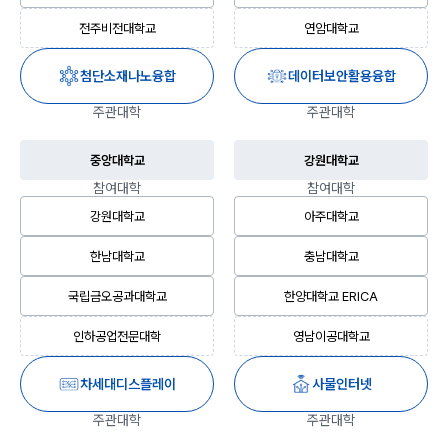
전주비전대학교
연암대학교
첨단소재나노융합
데이터보안활용융합
주관대학
주관대학
중앙대학교
강원대학교
참여대학
참여대학
강원대학교
아주대학교
한남대학교
충남대학교
국립금오공과대학교
한양대학교 ERICA
인하공업전문대학
영남이공대학교
차세대디스플레이
사물인터넷
주관대학
주관대학